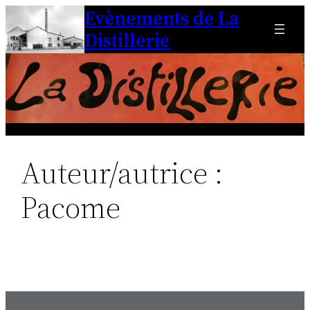
Evènements de La
Aller
au
Distillerie
contenu
Auteur/autrice :
Pacome