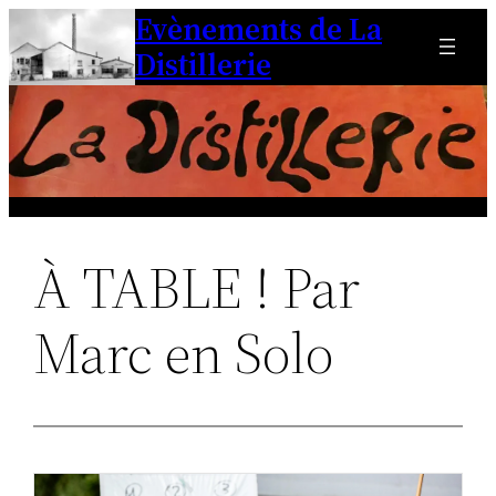
Evènements de La
Aller
au
Distillerie
contenu
À TABLE ! Par
Marc en Solo