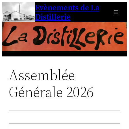
Evènements de La
Aller
au
Distillerie
contenu
Assemblée
Générale 2026