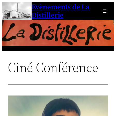
Evènements de La
Aller
au
Distillerie
contenu
Ciné Conférence