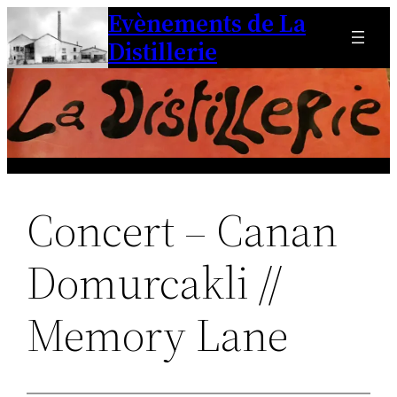
Evènements de La
Aller
au
Distillerie
contenu
Concert – Canan
Domurcakli //
Memory Lane