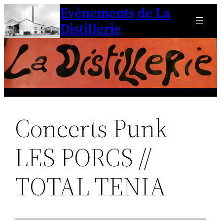
Evènements de La
Aller
au
Distillerie
contenu
Concerts Punk
LES PORCS //
TOTAL TENIA