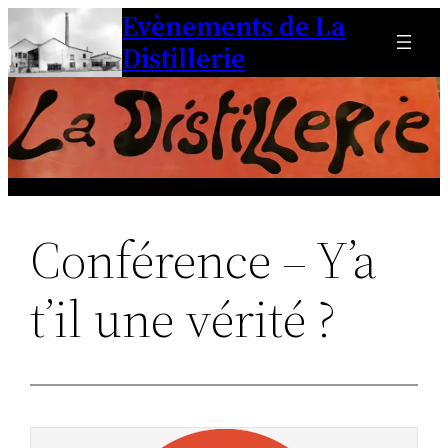
Evènements de La
Aller
au
Distillerie
contenu
Conférence – Y’a
t’il une vérité ?