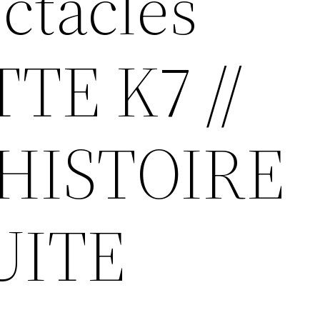
ctacles
TE K7 //
’HISTOIRE
UITE