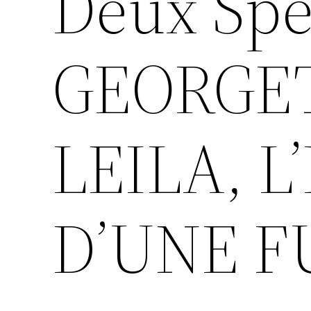
Deux Spe
GEORGET
LEILA, L
D’UNE F