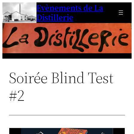
Evènements de La
Aller
au
Distillerie
contenu
Soirée Blind Test
#2