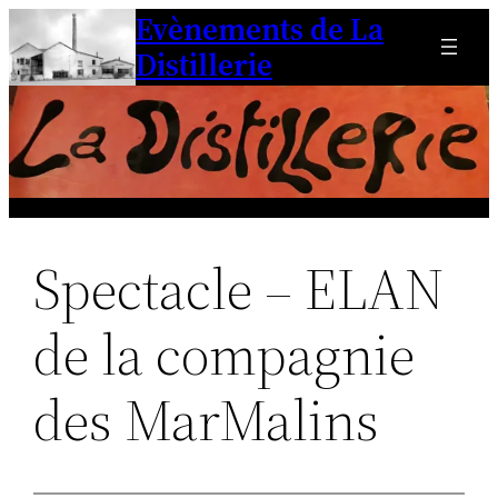
Evènements de La
Aller
au
Distillerie
contenu
Spectacle – ELAN
de la compagnie
des MarMalins