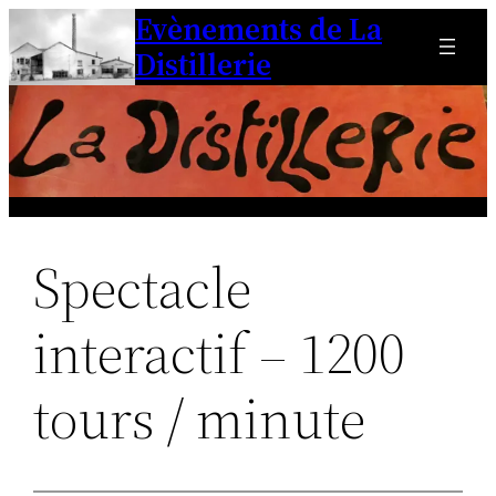
Evènements de La
Aller
au
Distillerie
contenu
Spectacle
interactif – 1200
tours / minute