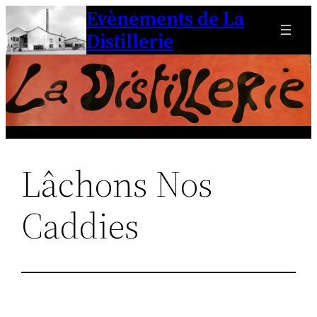
Evènements de La
Aller
au
Distillerie
contenu
Lâchons Nos
Caddies